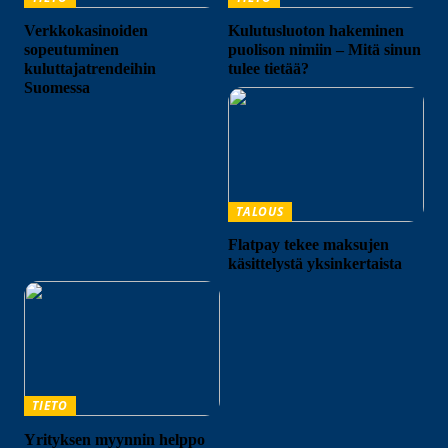
Verkkokasinoiden
Kulutusluoton hakeminen
sopeutuminen
puolison nimiin – Mitä sinun
kuluttajatrendeihin
tulee tietää?
Suomessa
TALOUS
Flatpay tekee maksujen
käsittelystä yksinkertaista
TIETO
Yrityksen myynnin helppo