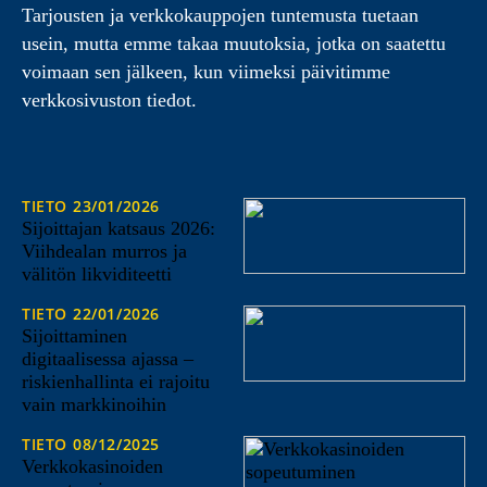
Tarjousten ja verkkokauppojen tuntemusta tuetaan
usein, mutta emme takaa muutoksia, jotka on saatettu
voimaan sen jälkeen, kun viimeksi päivitimme
verkkosivuston tiedot.
TIETO
23/01/2026
Sijoittajan katsaus 2026:
Viihdealan murros ja
välitön likviditeetti
TIETO
22/01/2026
Sijoittaminen
digitaalisessa ajassa –
riskienhallinta ei rajoitu
vain markkinoihin
TIETO
08/12/2025
Verkkokasinoiden