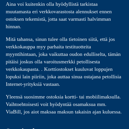
Aina voi kuitenkin olla hyödyllistä tarkistaa
muutamasta eri verkkovarastosta alennukset ennen
ostoksen tekemistä, jotta saat varmasti halvimman
hinnan.
Mitä tahansa, sinun tulee olla tietoinen siitä, että jos
verkkokauppa myy parhaita testituotteita
myyntihintaan, joka vaikuttaa oudon edulliselta, tämän
pitäisi joskus olla varoitusmerkki petollisesta
verkkokaupasta. . Korttiostokset kuuluvat loppujen
lopuksi lain piiriin, joka auttaa sinua ostajana petollisia
Internet-yrityksiä vastaan.
Yleensä suosimme ostoksia kortti- tai mobiilimaksulla.
Vaihtoehtoisesti voit hyödyntää osamaksua mm.
ViaBill, jos aiot maksaa maksun takaisin ajan kuluessa.