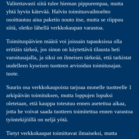
Valitettavasti siitä tulee hieman pippurempaa, mutta
yhtä hyvin kätevää. Halvin toimitusvaihtoehto
osoittautuu aina paketin nouto itse, mutta se riippuu
siitä, oletko lähellä verkkokaupan varastoa.
Toimituspäivien määrä voi joissain tapauksissa olla
erittäin tärkeä, jos sinun on käytettävä tilausta heti
varoitusajalla, ja siksi on ilmeisen tärkeää, että tarkistat
uudelleen kyseisen tuotteen arvioidun toimitusajan.
tuote.
Suurin osa verkkokaupoista tarjoaa monelle tuotteelle 1
arkipäivän toimituksen, mutta loppujen lopuksi
oletetaan, että kauppa toteutuu ennen asetettua aikaa,
jotta he voivat saada tuotteen toimitettua ennen varastoa
työntekijöillä on neljä yötä.
Tietyt verkkokaupat toimittavat ilmaiseksi, mutta