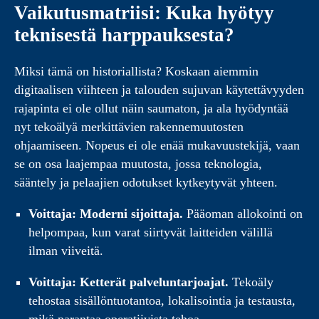
Vaikutusmatriisi: Kuka hyötyy
teknisestä harppauksesta?
Miksi tämä on historiallista? Koskaan aiemmin
digitaalisen viihteen ja talouden sujuvan käytettävyyden
rajapinta ei ole ollut näin saumaton, ja ala hyödyntää
nyt tekoälyä merkittävien rakennemuutosten
ohjaamiseen. Nopeus ei ole enää mukavuustekijä, vaan
se on osa laajempaa muutosta, jossa teknologia,
sääntely ja pelaajien odotukset kytkeytyvät yhteen.
Voittaja: Moderni sijoittaja.
Pääoman allokointi on
helpompaa, kun varat siirtyvät laitteiden välillä
ilman viiveitä.
Voittaja: Ketterät palveluntarjoajat.
Tekoäly
tehostaa sisällöntuotantoa, lokalisointia ja testausta,