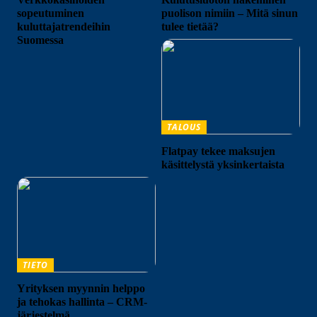
sopeutuminen
puolison nimiin – Mitä sinun
kuluttajatrendeihin
tulee tietää?
Suomessa
TALOUS
Flatpay tekee maksujen
käsittelystä yksinkertaista
TIETO
Yrityksen myynnin helppo
ja tehokas hallinta – CRM-
järjestelmä