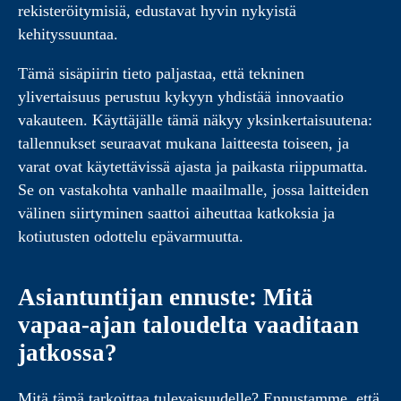
rekisteröitymisiä, edustavat hyvin nykyistä
kehityssuuntaa.
Tämä sisäpiirin tieto paljastaa, että tekninen
ylivertaisuus perustuu kykyyn yhdistää innovaatio
vakauteen. Käyttäjälle tämä näkyy yksinkertaisuutena:
tallennukset seuraavat mukana laitteesta toiseen, ja
varat ovat käytettävissä ajasta ja paikasta riippumatta.
Se on vastakohta vanhalle maailmalle, jossa laitteiden
välinen siirtyminen saattoi aiheuttaa katkoksia ja
kotiutusten odottelu epävarmuutta.
Asiantuntijan ennuste: Mitä
vapaa-ajan taloudelta vaaditaan
jatkossa?
Mitä tämä tarkoittaa tulevaisuudelle? Ennustamme, että