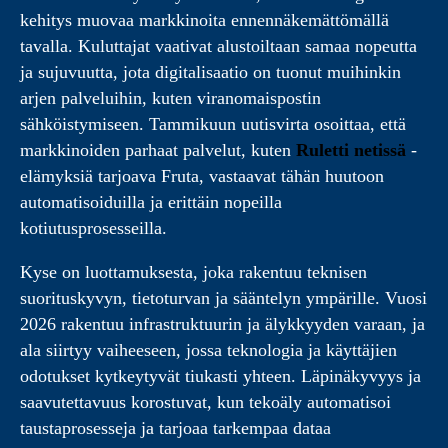
kehitys muovaa markkinoita ennennäkemättömällä
tavalla. Kuluttajat vaativat alustoiltaan samaa nopeutta
ja sujuvuutta, jota digitalisaatio on tuonut muihinkin
arjen palveluihin, kuten viranomaispostin
sähköistymiseen. Tammikuun uutisvirta osoittaa, että
markkinoiden parhaat palvelut, kuten
Ruletti netissä
-
elämyksiä tarjoava Fruta, vastaavat tähän huutoon
automatisoiduilla ja erittäin nopeilla
kotiutusprosesseilla.
Kyse on luottamuksesta, joka rakentuu teknisen
suorituskyvyn, tietoturvan ja sääntelyn ympärille. Vuosi
2026 rakentuu infrastruktuurin ja älykkyyden varaan, ja
ala siirtyy vaiheeseen, jossa teknologia ja käyttäjien
odotukset kytkeytyvät tiukasti yhteen. Läpinäkyvyys ja
saavutettavuus korostuvat, kun tekoäly automatisoi
taustaprosesseja ja tarjoaa tarkempaa dataa