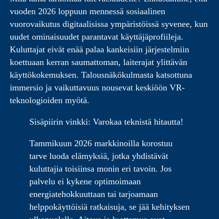
vuoden 2026 loppuun mennessä sosiaalinen
vuorovaikutus digitaalisissa ympäristöissä syvenee, kun
uudet ominaisuudet parantavat käyttäjäprofiileja.
Kuluttajat eivät enää palaa kankeisiin järjestelmiin
koettuaan kerran saumattoman, laiterajat ylittävän
käyttökokemuksen. Talousnäkökulmasta katsottuna
immersio ja vaikuttavuus nousevat keskiöön VR-
teknologioiden myötä.
Sisäpiirin vinkki: Varokaa teknistä hitautta!
Tammikuun 2026 markkinoilla korostuu
tarve luoda elämyksiä, jotka yhdistävät
kuluttajia toisiinsa monin eri tavoin. Jos
palvelu ei kykene optimoimaan
energiatehokkuuttaan tai tarjoamaan
helppokäyttöisiä ratkaisuja, se jää kehityksen