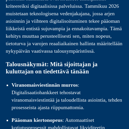
kriteereiksi digitaalisissa palveluissa. Tammikuu 2026
muistetaan teknologisena vedenjakajana, jossa arjen
asioinnin ja viihteen digitalisoituminen tekee pääoman
liikkeistä entistä sujuvampia ja ennakoitavampia. Tämä
kehitys muuttaa perusteellisesti sen, miten nopeus,
tietoturva ja varojen reaaliaikainen hallinta määritellään
nykypäivän vaativassa talousympäristössä.
Talousnäkymät: Mitä sijoittajan ja
kuluttajan on tiedettävä tänään
Viranomaisviestinnän murros
:
Digitalisaatiohankkeet tehostavat
viranomaisviestintää ja taloudellista asiointia, tehden
prosesseista ajasta riippumattomia.
Pääoman kiertonopeus
: Automaattiset
kotiutusprosessit mahdollistavat likviditeetin