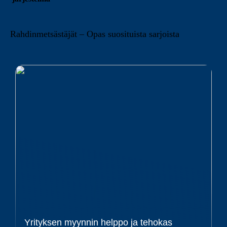
Rahdinmetsästäjät – Opas suosituista sarjoista
Yrityksen myynnin helppo ja tehokas