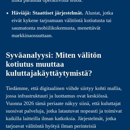
mikä parantaa operatiivista tehoa.
Häviäjä: Staattiset järjestelmät.
Alustat, jotka
eivät kykene tarjoamaan välitöntä kotiutusta tai
saumatonta mobiilikokemusta, menettävät
markkinaosuuttaan.
Syväanalyysi: Miten välitön
kotiutus muuttaa
kuluttajakäyttäytymistä?
Tiedämme, että digitaalinen viihde siirtyy kohti mallia,
jossa infrastruktuuri ja luottamus ovat keskiössä.
Vuonna 2026 tämä periaate näkyy siinä, että kuluttajat
suosivat palveluja, jotka latautuvat nopeasti ja toimivat
kaikilla laitteilla ilman katkoksia. Järjestelmät, jotka
tarjoavat välitöntä hyötyä ilman perinteisiä