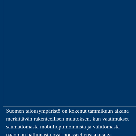
Suomen talousympäristö on kokenut tammikuun aikana
merkittävän rakenteellisen muutoksen, kun vaatimukset
saumattomasta mobiilioptimoinnista ja välittömästä
pääoman hallinnasta ovat nousseet ensisijaisiksi