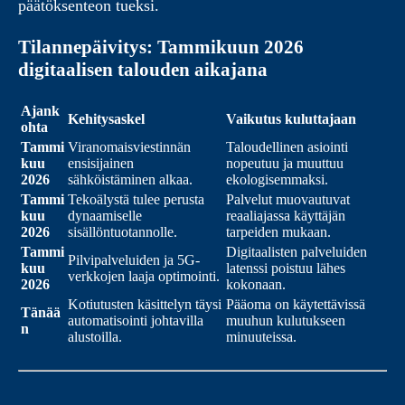
päätöksenteon tueksi.
Tilannepäivitys: Tammikuun 2026
digitaalisen talouden aikajana
Ajank
Kehitysaskel
Vaikutus kuluttajaan
ohta
Tammi
Viranomaisviestinnän
Taloudellinen asiointi
kuu
ensisijainen
nopeutuu ja muuttuu
2026
sähköistäminen alkaa.
ekologisemmaksi.
Tammi
Tekoälystä tulee perusta
Palvelut muovautuvat
kuu
dynaamiselle
reaaliajassa käyttäjän
2026
sisällöntuotannolle.
tarpeiden mukaan.
Tammi
Digitaalisten palveluiden
Pilvipalveluiden ja 5G-
kuu
latenssi poistuu lähes
verkkojen laaja optimointi.
2026
kokonaan.
Kotiutusten käsittelyn täysi
Pääoma on käytettävissä
Tänää
automatisointi johtavilla
muuhun kulutukseen
n
alustoilla.
minuuteissa.