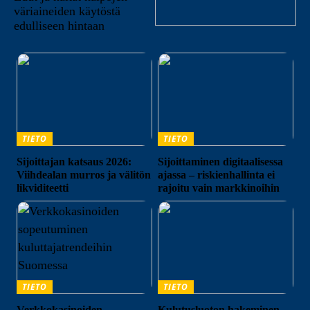
väriaineiden käytöstä
edulliseen hintaan
TIETO
TIETO
Sijoittajan katsaus 2026:
Sijoittaminen digitaalisessa
Viihdealan murros ja välitön
ajassa – riskienhallinta ei
likviditeetti
rajoitu vain markkinoihin
TIETO
TIETO
Verkkokasinoiden
Kulutusluoton hakeminen