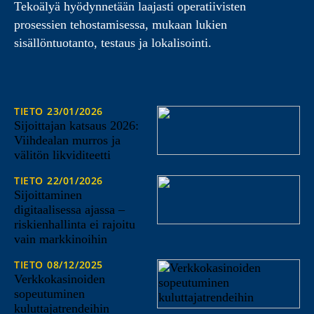
Tekoälyä hyödynnetään laajasti operatiivisten
prosessien tehostamisessa, mukaan lukien
sisällöntuotanto, testaus ja lokalisointi.
TIETO
23/01/2026
Sijoittajan katsaus 2026:
Viihdealan murros ja
välitön likviditeetti
TIETO
22/01/2026
Sijoittaminen
digitaalisessa ajassa –
riskienhallinta ei rajoitu
vain markkinoihin
TIETO
08/12/2025
Verkkokasinoiden
sopeutuminen
kuluttajatrendeihin