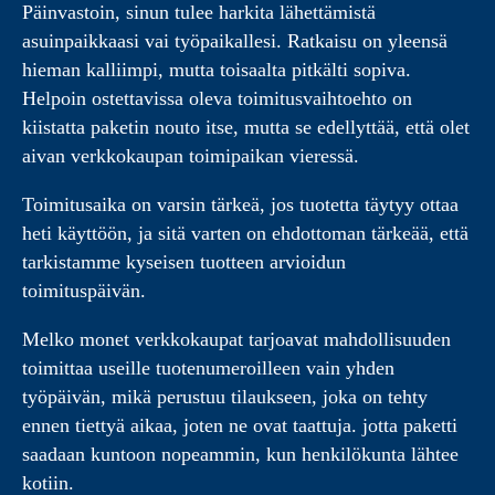
Päinvastoin, sinun tulee harkita lähettämistä
asuinpaikkaasi vai työpaikallesi. Ratkaisu on yleensä
hieman kalliimpi, mutta toisaalta pitkälti sopiva.
Helpoin ostettavissa oleva toimitusvaihtoehto on
kiistatta paketin nouto itse, mutta se edellyttää, että olet
aivan verkkokaupan toimipaikan vieressä.
Toimitusaika on varsin tärkeä, jos tuotetta täytyy ottaa
heti käyttöön, ja sitä varten on ehdottoman tärkeää, että
tarkistamme kyseisen tuotteen arvioidun
toimituspäivän.
Melko monet verkkokaupat tarjoavat mahdollisuuden
toimittaa useille tuotenumeroilleen vain yhden
työpäivän, mikä perustuu tilaukseen, joka on tehty
ennen tiettyä aikaa, joten ne ovat taattuja. jotta paketti
saadaan kuntoon nopeammin, kun henkilökunta lähtee
kotiin.