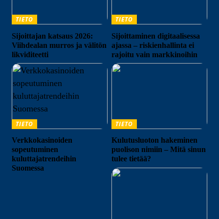
TIETO
TIETO
Sijoittajan katsaus 2026:
Sijoittaminen digitaalisessa
Viihdealan murros ja välitön
ajassa – riskienhallinta ei
likviditeetti
rajoitu vain markkinoihin
TIETO
TIETO
Verkkokasinoiden
Kulutusluoton hakeminen
sopeutuminen
puolison nimiin – Mitä sinun
kuluttajatrendeihin
tulee tietää?
Suomessa