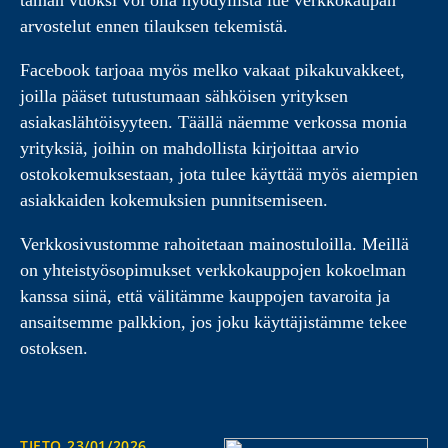
tämän vuoksi voi olla hyödyllistä lue verkkokaupan
arvostelut ennen tilauksen tekemistä.
Facebook tarjoaa myös melko vakaat pikakuvakkeet,
joilla pääset tutustumaan sähköisen yrityksen
asiakaslähtöisyyteen. Täällä näemme verkossa monia
yrityksiä, joihin on mahdollista kirjoittaa arvio
ostokokemuksestaan, jota tulee käyttää myös aiempien
asiakkaiden kokemuksien punnitsemiseen.
Verkkosivustomme rahoitetaan mainostuloilla. Meillä
on yhteistyösopimukset verkkokauppojen kokoelman
kanssa siinä, että välitämme kauppojen tavaroita ja
ansaitsemme palkkion, jos joku käyttäjistämme tekee
ostoksen.
TIETO
23/01/2026