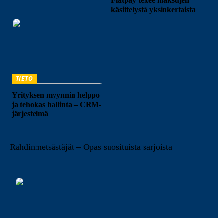
Flatpay tekee maksujen
käsittelystä yksinkertaista
TIETO
Yrityksen myynnin helppo
ja tehokas hallinta – CRM-
järjestelmä
Rahdinmetsästäjät – Opas suosituista sarjoista