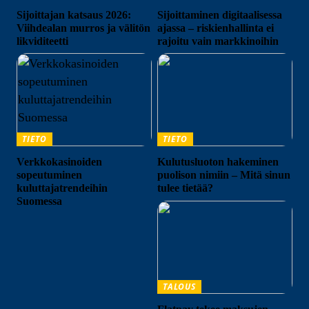
Sijoittajan katsaus 2026:
Sijoittaminen digitaalisessa
Viihdealan murros ja välitön
ajassa – riskienhallinta ei
likviditeetti
rajoitu vain markkinoihin
TIETO
TIETO
Verkkokasinoiden
Kulutusluoton hakeminen
sopeutuminen
puolison nimiin – Mitä sinun
kuluttajatrendeihin
tulee tietää?
Suomessa
TALOUS