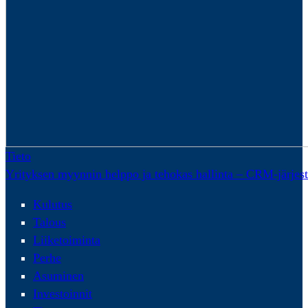
Tieto
Yrityksen myynnin helppo ja tehokas hallinta – CRM-järjes
Kulutus
Talous
Liiketoiminta
Perhe
Asuminen
Investoinnit