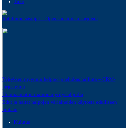
Tieto
Rahdinmetsästäjät – Opas suosituista sarjoista
Yrityksen myynnin helppo ja tehokas hallinta – CRM-
järjestelmä
Huomaamaton mainonta yrityslahjoilla
Edut ja haitat halpojen väriaineiden käytöstä edulliseen
hintaan
Kulutus