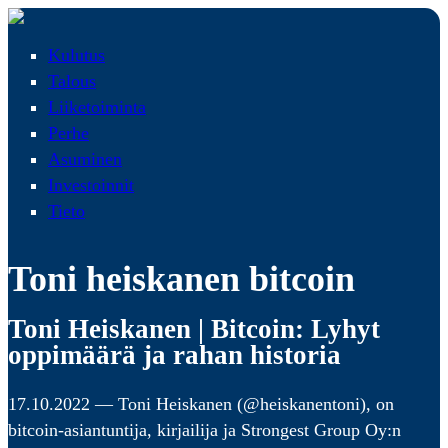
Kulutus
Talous
Liiketoiminta
Perhe
Asuminen
Investoinnit
Tieto
Toni heiskanen bitcoin
Toni Heiskanen | Bitcoin: Lyhyt
oppimäärä ja rahan historia
17.10.2022 — Toni Heiskanen (@heiskanentoni), on
bitcoin-asiantuntija, kirjailija ja Strongest Group Oy:n