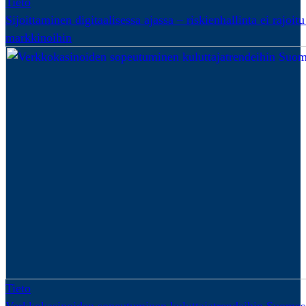
Tieto
Sijoittaminen digitaalisessa ajassa – riskienhallinta ei rajoitu
markkinoihin
Tieto