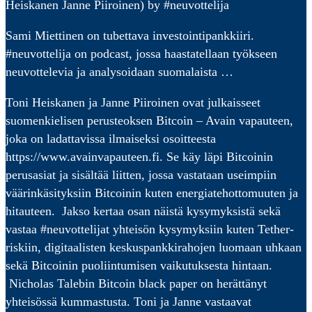
Heiskanen Janne Piiroinen) by #neuvottelija
Sami Miettinen on tubettava investointipankkiiri.
#neuvottelija on podcast, jossa haastatellaan työkseen
neuvottelevia ja analysoidaan suomalaista …
Toni Heiskanen ja Janne Piiroinen ovat julkaisseet
suomenkielisen perusteoksen Bitcoin – Avain vapauteen,
joka on ladattavissa ilmaiseksi osoitteesta
https://www.avainvapauteen.fi. Se käy läpi Bitcoinin
perusasiat ja sisältää liitten, jossa vastataan useimpiin
väärinkäsityksiin Bitcoinin kuten energiatehottomuuten ja
hitauteen. Jakso kertaa osan näistä kysymyksistä sekä
vastaa #neuvottelijat yhteisön kysymyksiin kuten Tether-
riskiin, digitaalisten keskuspankkirahojen luomaan uhkaan
sekä Bitcoinin puoliintumisen vaikutuksesta hintaan.
Nicholas Talebin Bitcoin black paper on herättänyt
yhteisössä kummastusta. Toni ja Janne vastaavat