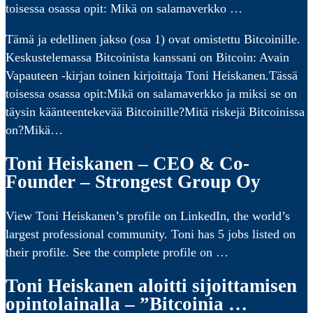
toisessa osassa opit: Mikä on salamaverkko …
Tämä ja edellinen jakso (osa 1) ovat omistettu Bitcoinille.
Keskustelemassa Bitcoinista kanssani on Bitcoin: Avain
Vapauteen -kirjan toinen kirjoittaja Toni Heiskanen.Tässä
toisessa osassa opit:Mikä on salamaverkko ja miksi se on
täysin käänteentekevää Bitcoinille?Mitä riskejä Bitcoinissa
on?Mikä…
Toni Heiskanen – CEO & Co-
Founder – Strongest Group Oy
View Toni Heiskanen’s profile on LinkedIn, the world’s
largest professional community. Toni has 5 jobs listed on
their profile. See the complete profile on …
Toni Heiskanen aloitti sijoittamisen
opintolainalla – ”Bitcoinia …