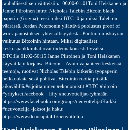
rauhallisesti sen väitteisiin. 00:00-01:01Toni Heiskanen ja
Janne Piiroinen intro: Nicholas Talebin Bitcoin black
paperin (6 sivua) teesi miksi BTC=0 ja miksi Taleb on
väärässä. Jordan Petersonin yllättävä puolustus proof of
work-panostuksen yhteisöllisyydestä. Puoliintumiskäyrän
vaikutus Bitcoinin hintaan. Miksi digitaaliset
keskuspankkirahat ovat todennäköisesti hyväksi
BTC:lle 01:02-50:15 Janne Piiroinen ja Toni Heiskanen
käyvät läpi kirjansa Bitcoin – Avain vapauteen keskeisiä
teemoja, ruotivat Nicholas Talebin kitkerän työpaperin
heikkouksia sekä pohtivat Bitcoinin roolia pitkällä
aikavälillä.#sijoittaminen #ekonomistit #BTC #bitcoin
#yrityksetFacebook – liity #neuvottelijat-ryhmään
https://www.facebook.com/groups/neuvottelijatKaikki
#neuvottelija -jaksot ja haku:
https://www.dcmcapital.fi/neuvottelija