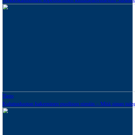
Verkkokasinoiden sopeutuminen kuluttajatrendeihin Suomes
Tieto
Kulutusluoton hakeminen puolison nimiin – Mitä sinun tulee