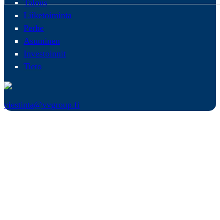
Talous
Liiketoiminta
Perhe
Asuminen
Investoinnit
Tieto
viestinta@vvgroup.fi