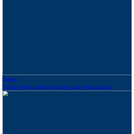
Talous
Flatpay tekee maksujen käsittelystä yksinkertaista