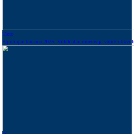
Tieto
Sijoittajan katsaus 2026: Viihdealan murros ja välitön likvidi