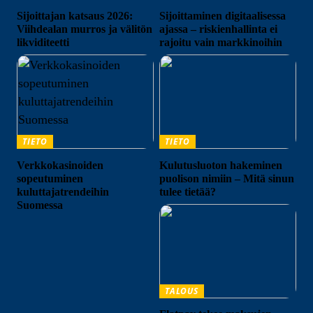
Sijoittajan katsaus 2026:
Sijoittaminen digitaalisessa
Viihdealan murros ja välitön
ajassa – riskienhallinta ei
likviditeetti
rajoitu vain markkinoihin
TIETO
TIETO
Verkkokasinoiden
Kulutusluoton hakeminen
sopeutuminen
puolison nimiin – Mitä sinun
kuluttajatrendeihin
tulee tietää?
Suomessa
TALOUS