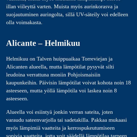
illan viileyttä varten. Muista myös aurinkorasva ja
suojautuminen auringolta, sillä UV-säteily voi edelleen
olla voimakasta.
Alicante – Helmikuu
Helmikuu on Talven huippuaikaa Torreviejan ja
Alicanten alueella, mutta lämpötilat pysyvät silti
leudoina verrattuna moniin Pohjoismaisiin
kaupunkeihin. Päivisin lämpötilat voivat kohota noin 18
asteeseen, mutta yöllä lämpötila voi laskea noin 8
asteeseen.
Alueella voi esiintyä jonkin verran sateita, joten
varaudu sateenvarjolla tai sadetakilla. Pakkaa mukaasi
myös lämpimiä vaatteita ja kerrospukeutumiseen
sopivia vaatteita, jotta voit säädellä lämpötilaa tarpeen