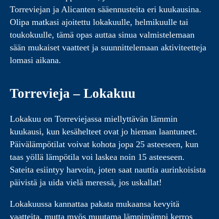
Torreviejan ja Alicanten sääennusteita eri kuukausina.
Olipa matkasi ajoitettu lokakuulle, helmikuulle tai
toukokuulle, tämä opas auttaa sinua valmistelemaan
sään mukaiset vaatteet ja suunnittelemaan aktiviteetteja
lomasi aikana.
Torrevieja – Lokakuu
Lokakuu on Torreviejassa miellyttävän lämmin
kuukausi, kun kesähelteet ovat jo hieman laantuneet.
Päivälämpötilat voivat kohota jopa 25 asteeseen, kun
taas yöllä lämpötila voi laskea noin 15 asteeseen.
Sateita esiintyy harvoin, joten saat nauttia aurinkoisista
päivistä ja uida vielä meressä, jos uskallat!
Lokakuussa kannattaa pakata mukaansa kevyitä
vaatteita, mutta myös muutama lämpimämpi kerros