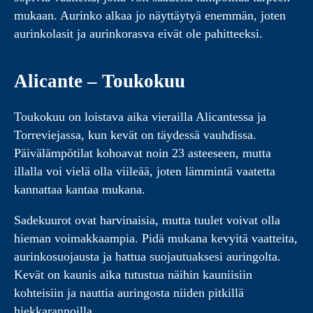
mukaan. Aurinko alkaa jo näyttäytyä enemmän, joten
aurinkolasit ja aurinkorasva eivät ole pahitteeksi.
Alicante – Toukokuu
Toukokuu on loistava aika vierailla Alicantessa ja
Torreviejassa, kun kevät on täydessä vauhdissa.
Päivälämpötilat kohoavat noin 23 asteeseen, mutta
illalla voi vielä olla viileää, joten lämmintä vaatetta
kannattaa kantaa mukana.
Sadekuurot ovat harvinaisia, mutta tuulet voivat olla
hieman voimakkaampia. Pidä mukana kevyitä vaatteita,
aurinkosuojausta ja hattua suojautuaksesi auringolta.
Kevät on kaunis aika tutustua näihin kauniisiin
kohteisiin ja nauttia auringosta niiden pitkillä
hiekkarannoilla.