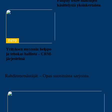
Flatpay tekee maksujen
käsittelystä yksinkertaista
TIETO
Yrityksen myynnin helppo
ja tehokas hallinta – CRM-
järjestelmä
Rahdinmetsästäjät – Opas suosituista sarjoista