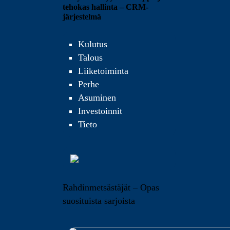
tehokas hallinta – CRM-
järjestelmä
Kulutus
Talous
Liiketoiminta
Perhe
Asuminen
Investoinnit
Tieto
Rahdinmetsästäjät – Opas
suosituista sarjoista