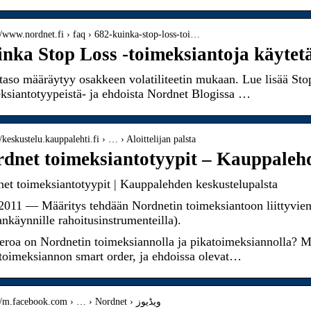
://www.nordnet.fi › faq › 682-kuinka-stop-loss-toi…
nka Stop Loss -toimeksiantoja käytet
taso määräytyy osakkeen volatiliteetin mukaan. Lue lisää Sto
ksiantotyypeistä- ja ehdoista Nordnet Blogissa …
//keskustelu.kauppalehti.fi › … › Aloittelijan palsta
dnet toimeksiantotyypit – Kauppalehd
et toimeksiantotyypit | Kauppalehden keskustelupalsta
2011 — Määritys tehdään Nordnetin toimeksiantoon liittyvien 
nkäynnille rahoitusinstrumenteilla).
eroa on Nordnetin toimeksiannolla ja pikatoimeksiannolla? M
toimeksiannon smart order, ja ehdoissa olevat…
http s://m.facebook.com › … › Nordnet › ویڈیوز