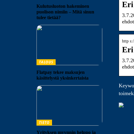
Eri
Kulutusluoton hakeminen
puolison nimiin – Mitä sinun
3.7.2
tulee tietää?
ehdot
http s
Eri
3.7.2
TALOUS
ehdot
Flatpay tekee maksujen
käsittelystä yksinkertaista
Keyword
toimek
TIETO
Yrityksen myynnin helppo ja