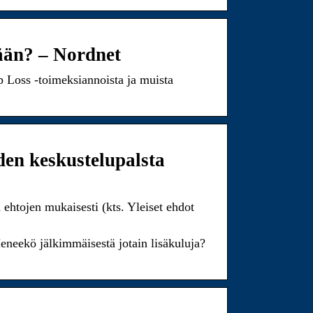
ään? – Nordnet
p Loss -toimeksiannoista ja muista
en keskustelupalsta
ehtojen mukaisesti (kts. Yleiset ehdot
eneekö jälkimmäisestä jotain lisäkuluja?