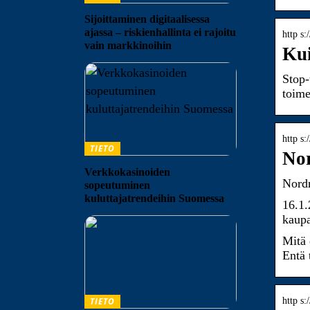
Sijoittaminen digitaalisessa
ajassa – riskienhallinta ei rajoitu
http s
vain markkinoihin
Kui
Stop-
toime
http s:
TIETO
Nor
Verkkokasinoiden
Nordn
sopeutuminen
kuluttajatrendeihin Suomessa
16.1.
kaupa
Mitä 
Entä 
TIETO