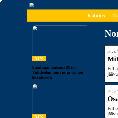
Kulutus
Ta
Nor
http s
Mit
TIETO
Sijoittajan katsaus 2026:
Fill 
Viihdealan murros ja välitön
jäävu
likviditeetti
http s:
Osa
Fill 
jäävu
TIETO