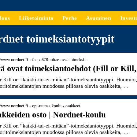
lous
Liiketoiminta
Perhe
Asuminen
Invest
dnet toimeksiantotyypit
://www.nordnet.fi › faq › 678-mitae-ovat-toimeksi…
ä ovat toimeksiantoehdot (Fill or Kill,
or Kill on ”kaikki-tai-ei-mitään”-toimeksiantotyyppi. Huomioi, 
oritoimeksiantojen muodossa piilossa olevia osakkeita, …
//www.nordnet.fi › opi-uutta › koulu › osakkeet
kkeiden osto | Nordnet-koulu
or Kill on “kaikki-tai-ei-mitään”-toimeksiantotyyppi. Huomioi, 
oritoimeksiantojen muodossa piilossa olevia osakkeita, …