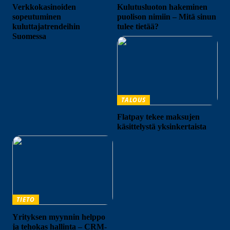
Verkkokasinoiden
Kulutusluoton hakeminen
sopeutuminen
puolison nimiin – Mitä sinun
kuluttajatrendeihin
tulee tietää?
Suomessa
TALOUS
Flatpay tekee maksujen
käsittelystä yksinkertaista
TIETO
Yrityksen myynnin helppo
ja tehokas hallinta – CRM-