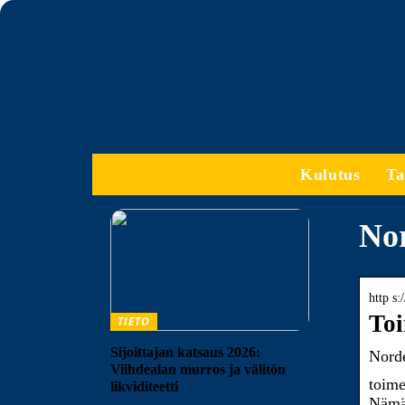
Kulutus
Ta
Nor
http s
Toi
TIETO
Sijoittajan katsaus 2026:
Norde
Viihdealan murros ja välitön
toime
likviditeetti
Nämä 