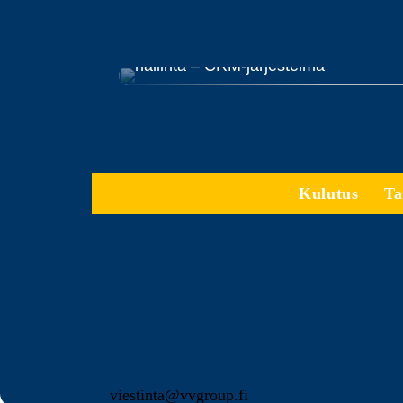
Yrityksen myynnin helppo ja tehokas
hallinta – CRM-järjestelmä
Kulutus
Ta
viestinta@vvgroup.fi