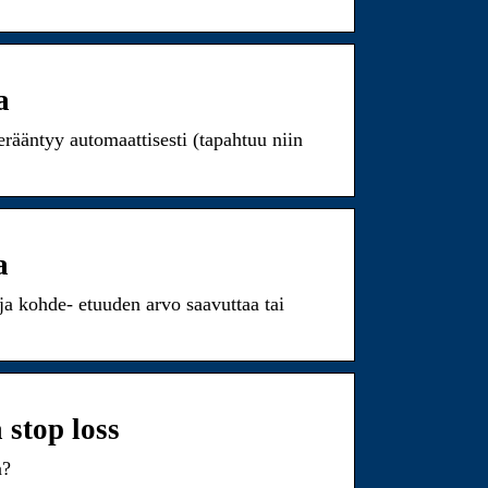
a
erääntyy automaattisesti (tapahtuu niin
a
 ja kohde- etuuden arvo saavuttaa tai
 stop loss
a?