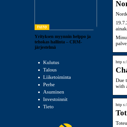
Nor
Norde
19.7.
TIETO
ainak
Yrityksen myynnin helppo ja
Minul
tehokas hallinta – CRM-
palve
järjestelmä
Kulutus
http s
Cha
Talous
Liiketoiminta
Due t
Perhe
with 
Asuminen
Investoinnit
http s
Tieto
Tot
Toteu