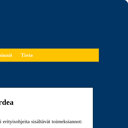
oinnit
Tieto
rdea
 erityisohjeita sisältävät toimeksiannot: