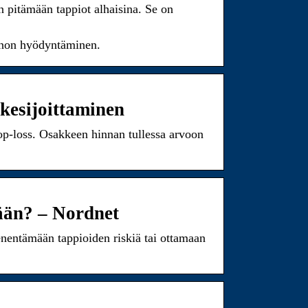
n pitämään tappiot alhaisina. Se on
annon hyödyntäminen.
akesijoittaminen
op-loss. Osakkeen hinnan tullessa arvoon
ään? – Nordnet
enentämään tappioiden riskiä tai ottamaan