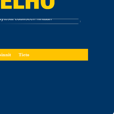
dut ja haitat halpojen väriaineiden
äytöstä edulliseen hintaan
oinnit
Tieto