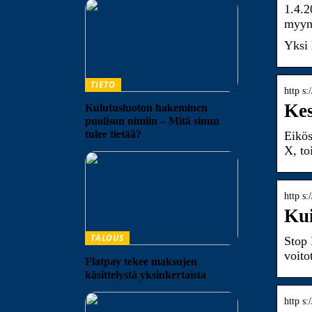
1.4.2
myynt
Yksi 
TIETO
http s:
Kes
Kulutusluoton hakeminen
puolison nimiin – Mitä sinun
tulee tietää?
Eikös
X, to
http s
Kui
TALOUS
Stop 
voito
Flatpay tekee maksujen
käsittelystä yksinkertaista
http s: