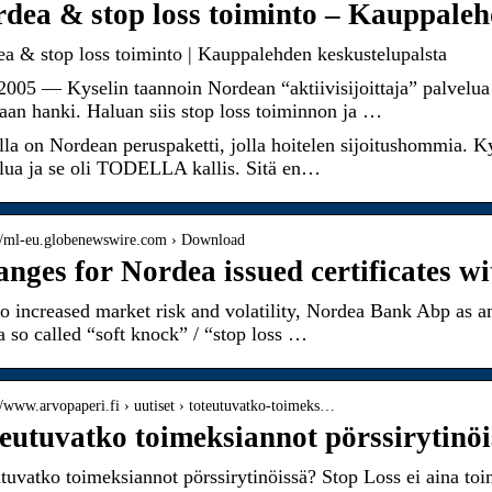
dea & stop loss toiminto – Kauppaleh
a & stop loss toiminto | Kauppalehden keskustelupalsta
2005 — Kyselin taannoin Nordean “aktiivisijoittaja” palvelua
aan hanki. Haluan siis stop loss toiminnon ja …
la on Nordean peruspaketti, jolla hoitelen sijoitushommia. Ky
lua ja se oli TODELLA kallis. Sitä en…
://ml-eu.globenewswire.com › Download
nges for Nordea issued certificates w
o increased market risk and volatility, Nordea Bank Abp as an
a so called “soft knock” / “stop loss …
://www.arvopaperi.fi › uutiset › toteutuvatko-toimeks…
eutuvatko toimeksiannot pörssirytinöi
tuvatko toimeksiannot pörssirytinöissä? Stop Loss ei aina toim