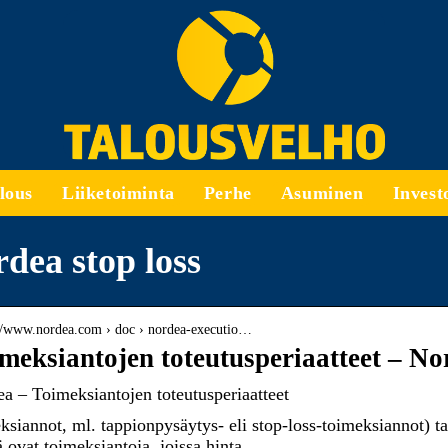
lous
Liiketoiminta
Perhe
Asuminen
Invest
dea stop loss
://www.nordea.com › doc › nordea-executio…
meksiantojen toteutusperiaatteet – No
a – Toimeksiantojen toteutusperiaatteet
ksiannot, ml. tappionpysäytys- eli stop-loss-toimeksiannot) tai
ovat toimeksiantoja, joissa hinta.