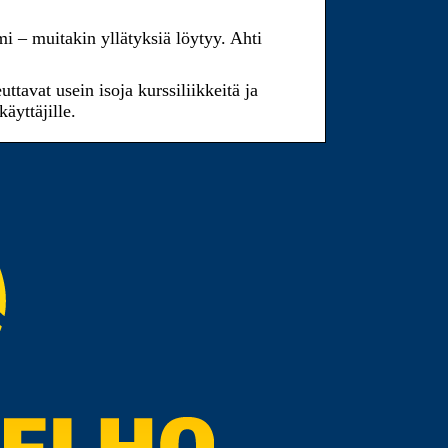
i – muitakin yllätyksiä löytyy. Ahti
ttavat usein ­isoja kurssiliikkeitä ja
äyttäjille.