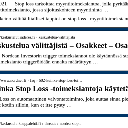
021 — Stop loss tarkoittaa myyntitoimeksiantoa, jolla pyritää
itoimeksianto, jossa sijoituskohteen myyntihinta …
keino välttää liialliset tappiot on stop loss –myyntitoimeksi
//keskustelut.inderes.fi › keskustelua-valittajista
kustelua välittäjistä – Osakkeet – Os
 Nordean Investorin trigger toimeksiannot ole käytännössä st
imeksianto triggeröidään ennalta määrättyyn …
://www.nordnet.fi › faq › 682-kuinka-stop-loss-toi…
nka Stop Loss -toimeksiantoja käytet
Loss on automaattinen valvontatoiminto, joka auttaa sinua pi
t kotiin silloin, kun et itse pysty …
//keskustelu.kauppalehti.fi › threads › nordea-stop…