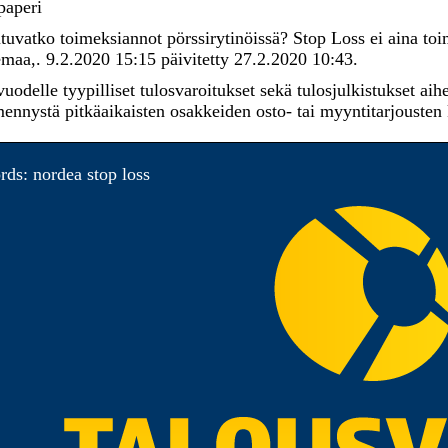
paperi
tuvatko toimeksiannot pörssirytinöissä? Stop Loss ei aina toim
maa,. 9.2.2020 15:15 päivitetty 27.2.2020 10:43.
uodelle tyypilliset tulosvaroitukset sekä tulosjulkistukset aiheu
nnystä pitkäaikaisten osakkeiden osto- tai myyntitarjousten k
ds: nordea stop loss