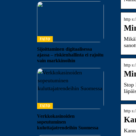
http s:
Min
Mikäl
TIETO
sanot
Sijoittaminen digitaalisessa
ajassa – riskienhallinta ei rajoitu
vain markkinoihin
http s
Min
Stop 
läpäi
TIETO
http s:
Verkkokasinoiden
Kan
sopeutuminen
kuluttajatrendeihin Suomessa
Kanna