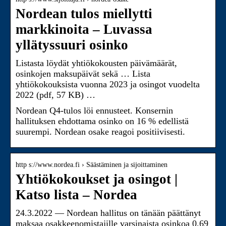
Nordean tulos miellytti
markkinoita – Luvassa
yllätyssuuri osinko
Listasta löydät yhtiökokousten päivämäärät,
osinkojen maksupäivät sekä … Lista
yhtiökokouksista vuonna 2023 ja osingot vuodelta
2022 (pdf, 57 KB) …
Nordean Q4-tulos löi ennusteet. Konsernin
hallituksen ehdottama osinko on 16 % edellistä
suurempi. Nordean osake reagoi positiivisesti.
http s://www.nordea.fi › Säästäminen ja sijoittaminen
Yhtiökokoukset ja osingot |
Katso lista – Nordea
24.3.2022 — Nordean hallitus on tänään päättänyt
maksaa osakkeenomistajille varsinaista osinkoa 0,69