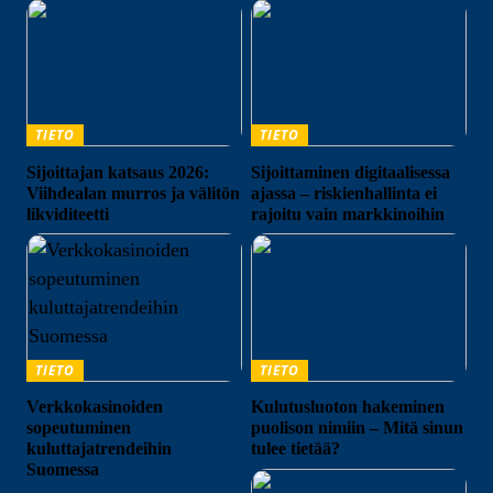
TIETO
TIETO
Sijoittajan katsaus 2026:
Sijoittaminen digitaalisessa
Viihdealan murros ja välitön
ajassa – riskienhallinta ei
likviditeetti
rajoitu vain markkinoihin
TIETO
TIETO
Verkkokasinoiden
Kulutusluoton hakeminen
sopeutuminen
puolison nimiin – Mitä sinun
kuluttajatrendeihin
tulee tietää?
Suomessa