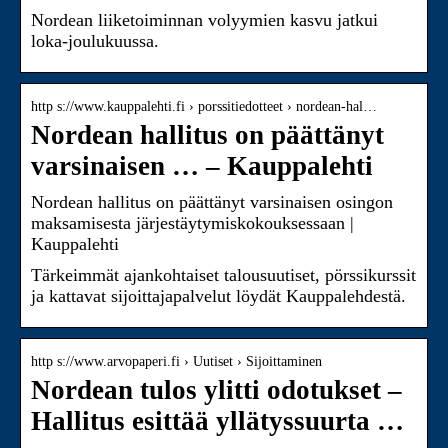
Nordean liiketoiminnan volyymien kasvu jatkui
loka-joulukuussa.
http s://www.kauppalehti.fi › porssitiedotteet › nordean-hal…
Nordean hallitus on päättänyt
varsinaisen … – Kauppalehti
Nordean hallitus on päättänyt varsinaisen osingon
maksamisesta järjestäytymiskokouksessaan |
Kauppalehti
Tärkeimmät ajankohtaiset talousuutiset, pörssikurssit
ja kattavat sijoittajapalvelut löydät Kauppalehdestä.
http s://www.arvopaperi.fi › Uutiset › Sijoittaminen
Nordean tulos ylitti odotukset –
Hallitus esittää yllätyssuurta …