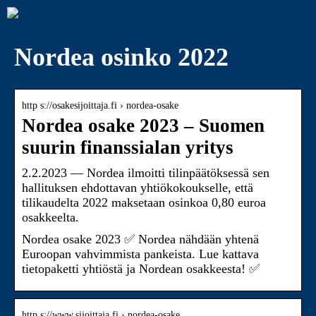
Nordea osinko 2022
http s://osakesijoittaja.fi › nordea-osake
Nordea osake 2023 – Suomen
suurin finanssialan yritys
2.2.2023 — Nordea ilmoitti tilinpäätöksessä sen
hallituksen ehdottavan yhtiökokoukselle, että
tilikaudelta 2022 maksetaan osinkoa 0,80 euroa
osakkeelta.
Nordea osake 2023 ✅ Nordea nähdään yhtenä
Euroopan vahvimmista pankeista. Lue kattava
tietopaketti yhtiöstä ja Nordean osakkeesta! ✅
http s://www.sijoittaja.fi › nordea-osake