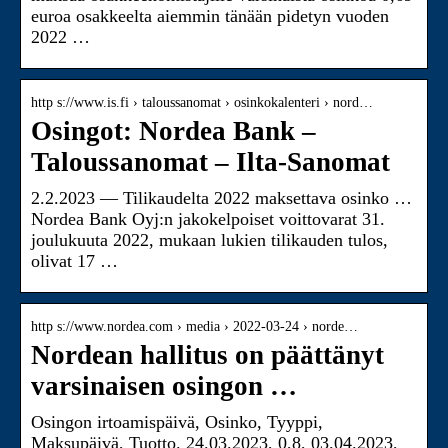
euroa osakkeelta aiemmin tänään pidetyn vuoden
2022 …
http s://www.is.fi › taloussanomat › osinkokalenteri › nord…
Osingot: Nordea Bank –
Taloussanomat – Ilta-Sanomat
2.2.2023 — Tilikaudelta 2022 maksettava osinko …
Nordea Bank Oyj:n jakokelpoiset voittovarat 31.
joulukuuta 2022, mukaan lukien tilikauden tulos,
olivat 17 …
http s://www.nordea.com › media › 2022-03-24 › norde…
Nordean hallitus on päättänyt
varsinaisen osingon …
Osingon irtoamispäivä, Osinko, Tyyppi,
Maksupäivä, Tuotto. 24.03.2023, 0,8, 03.04.2023,