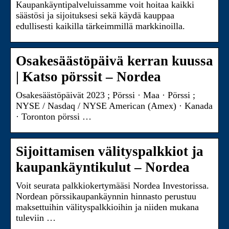
Kaupankäyntipalveluissamme voit hoitaa kaikki
säästösi ja sijoituksesi sekä käydä kauppaa
edullisesti kaikilla tärkeimmillä markkinoilla.
Osakesäästöpäivä kerran kuussa
| Katso pörssit – Nordea
Osakesäästöpäivät 2023 ; Pörssi · Maa · Pörssi ;
NYSE / Nasdaq / NYSE American (Amex) · Kanada
· Toronton pörssi …
Sijoittamisen välityspalkkiot ja
kaupankäyntikulut – Nordea
Voit seurata palkkiokertymääsi Nordea Investorissa.
Nordean pörssikaupankäynnin hinnasto perustuu
maksettuihin välityspalkkioihin ja niiden mukana
tuleviin …