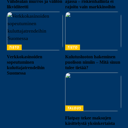
Viihdealan murros ja välitön
ajassa – riskienhallinta ei
likviditeetti
rajoitu vain markkinoihin
TIETO
TIETO
Verkkokasinoiden
Kulutusluoton hakeminen
sopeutuminen
puolison nimiin – Mitä sinun
kuluttajatrendeihin
tulee tietää?
Suomessa
TALOUS
Flatpay tekee maksujen
käsittelystä yksinkertaista