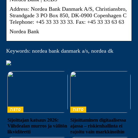
Address: Nordea Bank Danmark A/S, Christiansbro,
Strandgade 3 PO Box 850, DK-0900 Copenhagen C
Telephone: +45 33 33 33 33. Fax: +45 33 33 63 63
Nordea Bank
Keywords: nordea bank danmark a/s, nordea dk
TIETO
TIETO
Sijoittajan katsaus 2026:
Sijoittaminen digitaalisessa
Viihdealan murros ja välitön
ajassa – riskienhallinta ei
likviditeetti
rajoitu vain markkinoihin