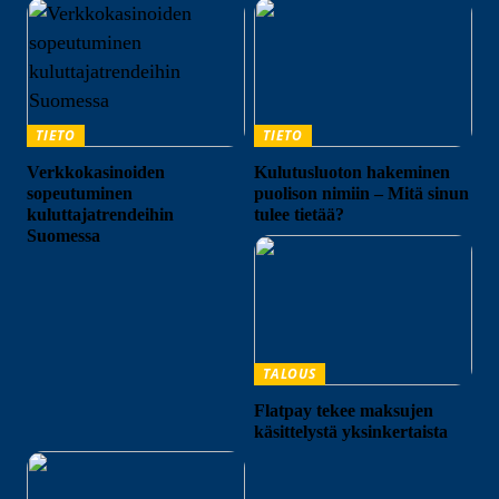
TIETO
TIETO
Verkkokasinoiden
Kulutusluoton hakeminen
sopeutuminen
puolison nimiin – Mitä sinun
kuluttajatrendeihin
tulee tietää?
Suomessa
TALOUS
Flatpay tekee maksujen
käsittelystä yksinkertaista