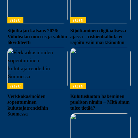
TIETO
TIETO
Sijoittajan katsaus 2026:
Sijoittaminen digitaalisessa
Viihdealan murros ja välitön
ajassa – riskienhallinta ei
likviditeetti
rajoitu vain markkinoihin
TIETO
TIETO
Verkkokasinoiden
Kulutusluoton hakeminen
sopeutuminen
puolison nimiin – Mitä sinun
kuluttajatrendeihin
tulee tietää?
Suomessa