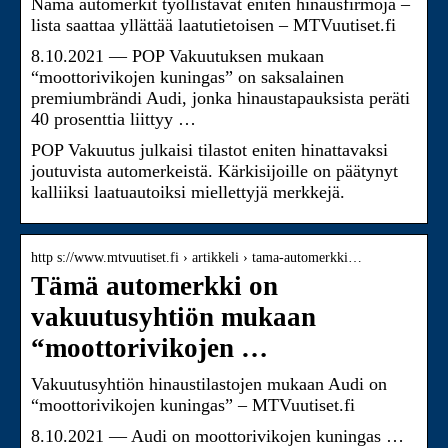
Nämä automerkit työllistävät eniten hinausfirmoja –
lista saattaa yllättää laatutietoisen – MTVuutiset.fi
8.10.2021 — POP Vakuutuksen mukaan
“moottorivikojen kuningas” on saksalainen
premiumbrändi Audi, jonka hinaustapauksista peräti
40 prosenttia liittyy …
POP Vakuutus julkaisi tilastot eniten hinattavaksi
joutuvista automerkeistä. Kärkisijoille on päätynyt
kalliiksi laatuautoiksi miellettyjä merkkejä.
http s://www.mtvuutiset.fi › artikkeli › tama-automerkki…
Tämä automerkki on
vakuutusyhtiön mukaan
“moottorivikojen …
Vakuutusyhtiön hinaustilastojen mukaan Audi on
“moottorivikojen kuningas” – MTVuutiset.fi
8.10.2021 — Audi on moottorivikojen kuningas …