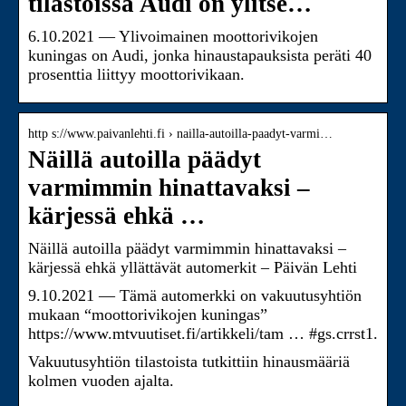
tilastoissa Audi on ylitse…
6.10.2021 — Ylivoimainen moottorivikojen
kuningas on Audi, jonka hinaustapauksista peräti 40
prosenttia liittyy moottorivikaan.
http s://www.paivanlehti.fi › nailla-autoilla-paadyt-varmi…
Näillä autoilla päädyt
varmimmin hinattavaksi –
kärjessä ehkä …
Näillä autoilla päädyt varmimmin hinattavaksi –
kärjessä ehkä yllättävät automerkit – Päivän Lehti
9.10.2021 — Tämä automerkki on vakuutusyhtiön
mukaan “moottorivikojen kuningas”
https://www.mtvuutiset.fi/artikkeli/tam … #gs.crrst1.
Vakuutusyhtiön tilastoista tutkittiin hinausmääriä
kolmen vuoden ajalta.