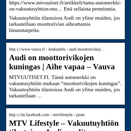
https://www.mtvuutiset.fi/artikkeli/tama-automerkki-
on-vakuutusyhtion-mu… Että sellaista premiumia.
Vakuutuyhtiön tilastoissa Audi on ylitse muiden, jos
tarkastellaan moottorivian aiheuttamia
hinaustarpeita.
http s://www.vauva.fi › keskustelu › audi-moottorivikoj…
Audi on moottorivikojen
kuningas | Aihe vapaa – Vauva
MTVUUTISET.FI. Tämä automerkki on
vakuutusyhtiön mukaan “moottorivikojen kuningas”.
Vakuutuyhtiön tilastoissa Audi on ylitse muiden, jos
tarkastellaan …
http s://m.facebook.com › mtvlifestyle › posts
MTV Lifestyle – Vakuutuyhtiön