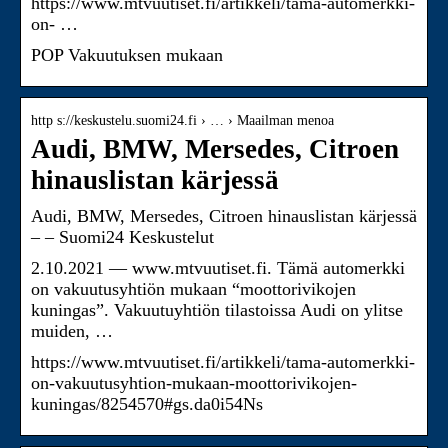
https://www.mtvuutiset.fi/artikkeli/tama-automerkki-
on- …
POP Vakuutuksen mukaan
http s://keskustelu.suomi24.fi › … › Maailman menoa
Audi, BMW, Mersedes, Citroen
hinauslistan kärjessä
Audi, BMW, Mersedes, Citroen hinauslistan kärjessä
– – Suomi24 Keskustelut
2.10.2021 — www.mtvuutiset.fi. Tämä automerkki
on vakuutusyhtiön mukaan “moottorivikojen
kuningas”. Vakuutuyhtiön tilastoissa Audi on ylitse
muiden, …
https://www.mtvuutiset.fi/artikkeli/tama-automerkki-
on-vakuutusyhtion-mukaan-moottorivikojen-
kuningas/8254570#gs.da0i54Ns