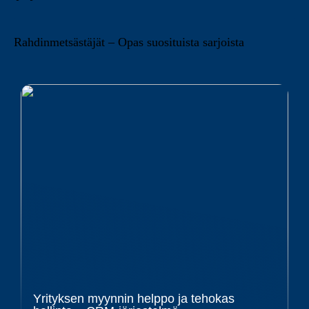
Rahdinmetsästäjät – Opas suosituista sarjoista
Yrityksen myynnin helppo ja tehokas