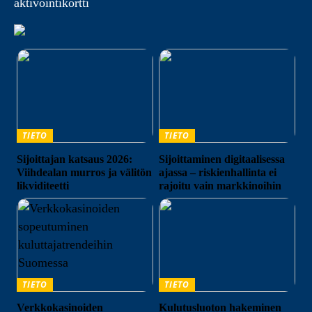
aktivointikortti
TIETO
TIETO
Sijoittajan katsaus 2026:
Sijoittaminen digitaalisessa
Viihdealan murros ja välitön
ajassa – riskienhallinta ei
likviditeetti
rajoitu vain markkinoihin
TIETO
TIETO
Verkkokasinoiden
Kulutusluoton hakeminen