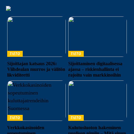
TIETO
TIETO
Sijoittajan katsaus 2026:
Sijoittaminen digitaalisessa
Viihdealan murros ja välitön
ajassa – riskienhallinta ei
likviditeetti
rajoitu vain markkinoihin
TIETO
TIETO
Verkkokasinoiden
Kulutusluoton hakeminen
sopeutuminen
puolison nimiin – Mitä sinun