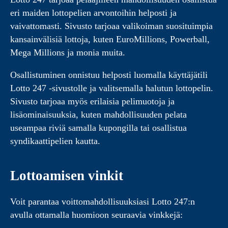
eri maiden lottopelien arvontoihin helposti ja
vaivattomasti. Sivusto tarjoaa valikoiman suosituimpia
kansainvälisiä lottoja, kuten EuroMillions, Powerball,
Mega Millions ja monia muita.
Osallistuminen onnistuu helposti luomalla käyttäjätili
Lotto 247 -sivustolle ja valitsemalla halutun lottopelin.
Sivusto tarjoaa myös erilaisia pelimuotoja ja
lisäominaisuuksia, kuten mahdollisuuden pelata
useampaa riviä samalla kupongilla tai osallistua
syndikaattipelien kautta.
Lottoamisen vinkit
Voit parantaa voittomahdollisuuksiasi Lotto 247:n
avulla ottamalla huomioon seuraavia vinkkejä: