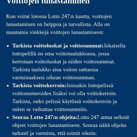
Voittojen lunastaminen
Kun voitat lotossa Lotto 247:n kautta, voittojen
lunastaminen on helppoa ja turvallista. Alla on
muutamia vinkkejä voittojen lunastamiseen:
Tarkista voittoluokat ja voittosummat:
Jokaisella
lottopelillä on oma voittotaulukkonsa, jossa
kerrotaan voittoluokat ja niiden voittosummat.
Tarkista taulukko aina voiton sattuessa
varmistaaksesi oikean voittosumman.
Tarkista voittokerroin:
Joissakin lottopelissä
voittonumeroiden lisäksi voi olla voittokerroin.
Tarkista, onko pelissä käytössä voittokerroin ja
miten se vaikuttaa voittosummiin.
Seuraa Lotto 247:n ohjeita:
Lotto 247 antaa selkeät
ohjeet voittojen lunastamiseen. Seuraa näitä ohjeita
tarkasti ja varmista, että toimit oikein.