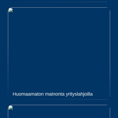
Huomaamaton mainonta yrityslahjoilla