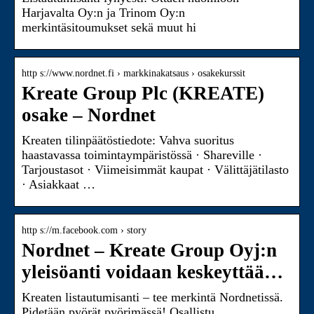
Harjavalta Oy:n ja Trinom Oy:n
merkintäsitoumukset sekä muut hi
http s://www.nordnet.fi › markkinakatsaus › osakekurssit
Kreate Group Plc (KREATE)
osake – Nordnet
Kreaten tilinpäätöstiedote: Vahva suoritus
haastavassa toimintaympäristössä · Shareville ·
Tarjoustasot · Viimeisimmät kaupat · Välittäjätilasto
· Asiakkaat …
http s://m.facebook.com › story
Nordnet – Kreate Group Oyj:n
yleisöanti voidaan keskeyttää…
Kreaten listautumisanti – tee merkintä Nordnetissä.
Pidetään pyörät pyörimässä! Osallistu