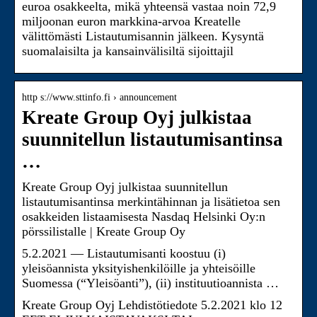
euroa osakkeelta, mikä yhteensä vastaa noin 72,9
miljoonan euron markkina-arvoa Kreatelle
välittömästi Listautumisannin jälkeen. Kysyntä
suomalaisilta ja kansainvälisiltä sijoittajil
http s://www.sttinfo.fi › announcement
Kreate Group Oyj julkistaa
suunnitellun listautumisantinsa
…
Kreate Group Oyj julkistaa suunnitellun
listautumisantinsa merkintähinnan ja lisätietoa sen
osakkeiden listaamisesta Nasdaq Helsinki Oy:n
pörssilistalle | Kreate Group Oy
5.2.2021 — Listautumisanti koostuu (i)
yleisöannista yksityishenkilöille ja yhteisöille
Suomessa (“Yleisöanti”), (ii) instituutioannista …
Kreate Group Oyj Lehdistötiedote 5.2.2021 klo 12