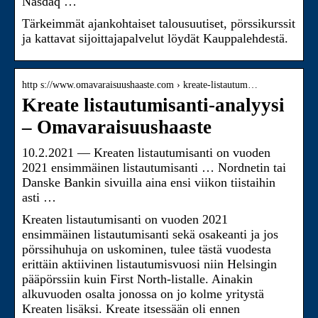
Nasdaq …
Tärkeimmät ajankohtaiset talousuutiset, pörssikurssit
ja kattavat sijoittajapalvelut löydät Kauppalehdestä.
http s://www.omavaraisuushaaste.com › kreate-listautum…
Kreate listautumisanti-analyysi
– Omavaraisuushaaste
10.2.2021 — Kreaten listautumisanti on vuoden
2021 ensimmäinen listautumisanti … Nordnetin tai
Danske Bankin sivuilla aina ensi viikon tiistaihin
asti …
Kreaten listautumisanti on vuoden 2021
ensimmäinen listautumisanti sekä osakeanti ja jos
pörssihuhuja on uskominen, tulee tästä vuodesta
erittäin aktiivinen listautumisvuosi niin Helsingin
pääpörssiin kuin First North-listalle. Ainakin
alkuvuoden osalta jonossa on jo kolme yritystä
Kreaten lisäksi. Kreate itsessään oli ennen