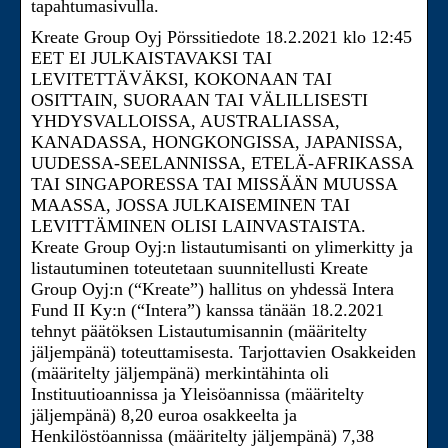
tapahtumasivulla.
Kreate Group Oyj Pörssitiedote 18.2.2021 klo 12:45
EET EI JULKAISTAVAKSI TAI
LEVITETTÄVÄKSI, KOKONAAN TAI
OSITTAIN, SUORAAN TAI VÄLILLISESTI
YHDYSVALLOISSA, AUSTRALIASSA,
KANADASSA, HONGKONGISSA, JAPANISSA,
UUDESSA-SEELANNISSA, ETELÄ-AFRIKASSA
TAI SINGAPORESSA TAI MISSÄÄN MUUSSA
MAASSA, JOSSA JULKAISEMINEN TAI
LEVITTÄMINEN OLISI LAINVASTAISTA.
Kreate Group Oyj:n listautumisanti on ylimerkitty ja
listautuminen toteutetaan suunnitellusti Kreate
Group Oyj:n (“Kreate”) hallitus on yhdessä Intera
Fund II Ky:n (“Intera”) kanssa tänään 18.2.2021
tehnyt päätöksen Listautumisannin (määritelty
jäljempänä) toteuttamisesta. Tarjottavien Osakkeiden
(määritelty jäljempänä) merkintähinta oli
Instituutioannissa ja Yleisöannissa (määritelty
jäljempänä) 8,20 euroa osakkeelta ja
Henkilöstöannissa (määritelty jäljempänä) 7,38