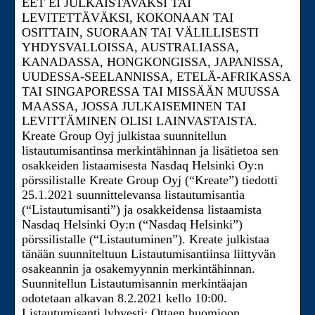
EET EI JULKAISTAVAKSI TAI
LEVITETTÄVÄKSI, KOKONAAN TAI
OSITTAIN, SUORAAN TAI VÄLILLISESTI
YHDYSVALLOISSA, AUSTRALIASSA,
KANADASSA, HONGKONGISSA, JAPANISSA,
UUDESSA-SEELANNISSA, ETELÄ-AFRIKASSA
TAI SINGAPORESSA TAI MISSÄÄN MUUSSA
MAASSA, JOSSA JULKAISEMINEN TAI
LEVITTÄMINEN OLISI LAINVASTAISTA.
Kreate Group Oyj julkistaa suunnitellun
listautumisantinsa merkintähinnan ja lisätietoa sen
osakkeiden listaamisesta Nasdaq Helsinki Oy:n
pörssilistalle Kreate Group Oyj (“Kreate”) tiedotti
25.1.2021 suunnittelevansa listautumisantia
(“Listautumisanti”) ja osakkeidensa listaamista
Nasdaq Helsinki Oy:n (“Nasdaq Helsinki”)
pörssilistalle (“Listautuminen”). Kreate julkistaa
tänään suunniteltuun Listautumisantiinsa liittyvän
osakeannin ja osakemyynnin merkintähinnan.
Suunnitellun Listautumisannin merkintäajan
odotetaan alkavan 8.2.2021 kello 10:00.
Listautumisanti lyhyesti: Ottaen huomioon