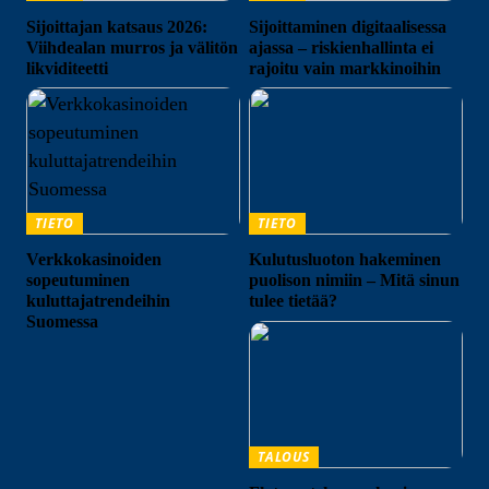
Sijoittajan katsaus 2026:
Sijoittaminen digitaalisessa
Viihdealan murros ja välitön
ajassa – riskienhallinta ei
likviditeetti
rajoitu vain markkinoihin
TIETO
TIETO
Verkkokasinoiden
Kulutusluoton hakeminen
sopeutuminen
puolison nimiin – Mitä sinun
kuluttajatrendeihin
tulee tietää?
Suomessa
TALOUS