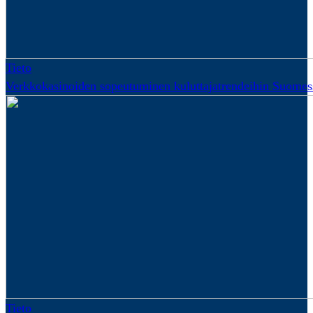
Tieto
Verkkokasinoiden sopeutuminen kuluttajatrendeihin Suomes
Tieto