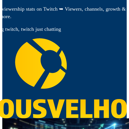
g viewership stats on Twitch ➥ Viewers, channels, growth &
 more.
g twitch, twitch just chatting