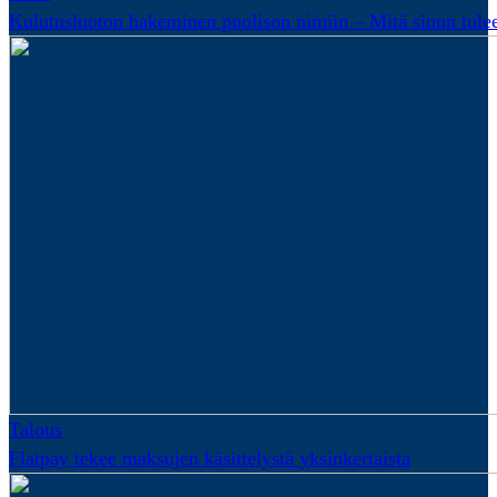
Kulutusluoton hakeminen puolison nimiin – Mitä sinun tulee
Talous
Flatpay tekee maksujen käsittelystä yksinkertaista