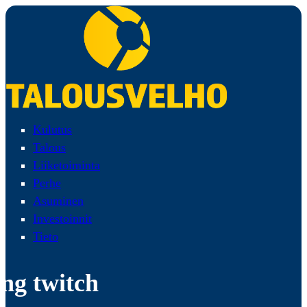
Kulutus
Talous
Liiketoiminta
Perhe
Asuminen
Investoinnit
Tieto
ing twitch