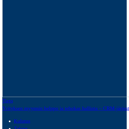
Tieto
Yrityksen myynnin helppo ja tehokas hallinta – CRM-järjes
Kulutus
Talous