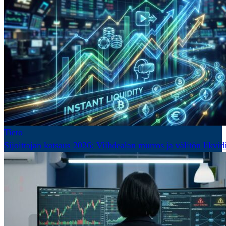
Tieto
Sijoittajan katsaus 2026: Viihdealan murros ja välitön likvidi