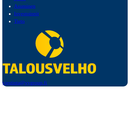
Asuminen
Investoinnit
Tieto
viestinta@vvgroup.fi