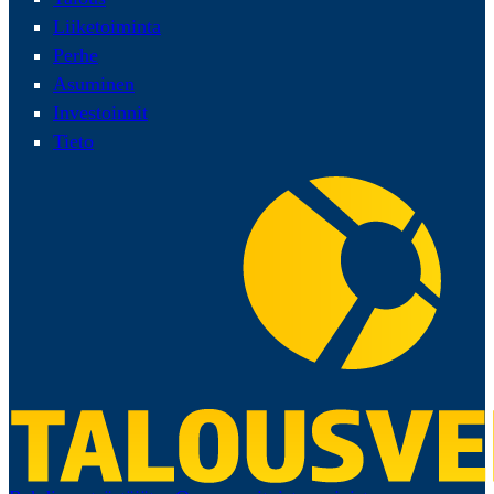
Liiketoiminta
Perhe
Asuminen
Investoinnit
Tieto