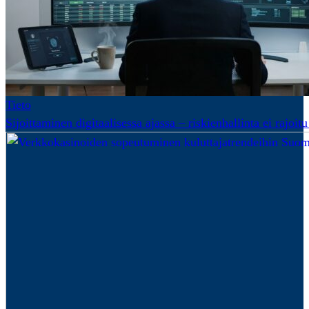
Tieto
Sijoittaminen digitaalisessa ajassa – riskienhallinta ei rajoi