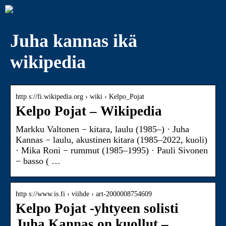
Juha kannas ikä
wikipedia
http s://fi.wikipedia.org › wiki › Kelpo_Pojat
Kelpo Pojat – Wikipedia
Markku Valtonen − kitara, laulu (1985–) · Juha
Kannas − laulu, akustinen kitara (1985–2022, kuoli)
· Mika Roni − rummut (1985–1995) · Pauli Sivonen
− basso ( …
http s://www.is.fi › viihde › art-2000008754609
Kelpo Pojat -yhtyeen solisti
Juha Kannas on kuollut –