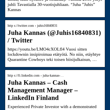
juhli Tavastialla 30-vuotisjuhliaan. “Juha ”Juhis”
Kannas
http s://twitter.com › juhis16840831
Juha Kannas (@Juhis16840831)
/ Twitter
https://youtu.be/LMO4cXOLfl4 Vuosi sitten
lockdownin insipiroimaa etätyötä. No niin, etäyhtye
Quarantine Cowboys teki toisen biisijulkaisun, …
http s://fi.linkedin.com › juha-kannas-…
Juha Kannas – Cash
Management Manager –
LinkedIn Finland
Experienced Private Investor with a demonstrated