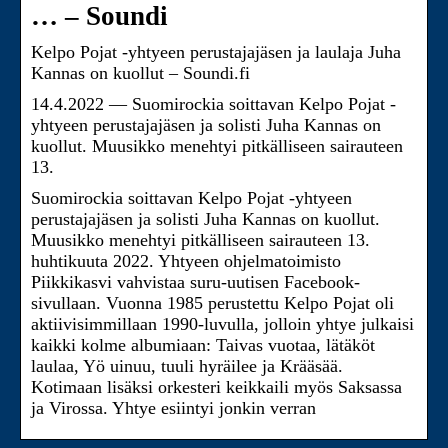
… – Soundi
Kelpo Pojat -yhtyeen perustajajäsen ja laulaja Juha
Kannas on kuollut – Soundi.fi
14.4.2022 — Suomirockia soittavan Kelpo Pojat -
yhtyeen perustajajäsen ja solisti Juha Kannas on
kuollut. Muusikko menehtyi pitkälliseen sairauteen
13.
Suomirockia soittavan Kelpo Pojat -yhtyeen
perustajajäsen ja solisti Juha Kannas on kuollut.
Muusikko menehtyi pitkälliseen sairauteen 13.
huhtikuuta 2022. Yhtyeen ohjelmatoimisto
Piikkikasvi vahvistaa suru-uutisen Facebook-
sivullaan. Vuonna 1985 perustettu Kelpo Pojat oli
aktiivisimmillaan 1990-luvulla, jolloin yhtye julkaisi
kaikki kolme albumiaan: Taivas vuotaa, lätäköt
laulaa, Yö uinuu, tuuli hyräilee ja Krääsää.
Kotimaan lisäksi orkesteri keikkaili myös Saksassa
ja Virossa. Yhtye esiintyi jonkin verran