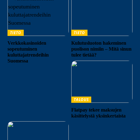
TIETO
TIETO
Verkkokasinoiden
Kulutusluoton hakeminen
sopeutuminen
puolison nimiin – Mitä sinun
kuluttajatrendeihin
tulee tietää?
Suomessa
TALOUS
Flatpay tekee maksujen
käsittelystä yksinkertaista