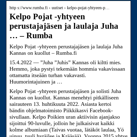
http s://www.rumba.fi › uutiset › kelpo-pojat-yhtyeen-p…
Kelpo Pojat -yhtyeen
perustajajäsen ja laulaja Juha
… – Rumba
Kelpo Pojat -yhtyeen perustajajäsen ja laulaja Juha
Kannas on kuollut – Rumba.fi
15.4.2022 — ”Juha ”Juhis” Kannas oli kiltti mies.
Hemmo, joka pystyi tekemään hommia vakavissaan
ottamatta itseään turhan vakavasti.
Huumorintajuinen ja …
Kelpo Pojat -yhtyeen perustajajäsen ja solisti Juha
Kannas on kuollut. Kannas menehtyi pitkälliseen
sairauteen 13. huhtikuuta 2022. Asiasta kertoi
bändin ohjelmatoimisto Piikkikasvi Facebook-
sivullaan. Kelpo Poikien uran aktiivisin ajanjakso
sijoittui 90-luvulle, jolloin he julkaisivat kaikki
kolme albumiaan (Taivas vuotaa, lätäköt laulaa, Yö
uinuu, tuuli hyräilee ja Krääsää). Vuonna 2015 yhtye