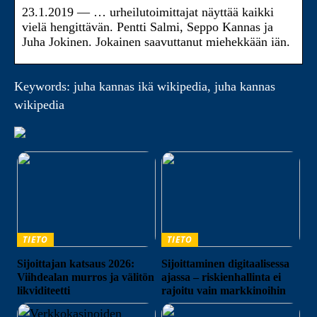
23.1.2019 — … urheilutoimittajat näyttää kaikki
vielä hengittävän. Pentti Salmi, Seppo Kannas ja
Juha Jokinen. Jokainen saavuttanut miehekkään iän.
Keywords: juha kannas ikä wikipedia, juha kannas
wikipedia
TIETO
TIETO
Sijoittajan katsaus 2026:
Sijoittaminen digitaalisessa
Viihdealan murros ja välitön
ajassa – riskienhallinta ei
likviditeetti
rajoitu vain markkinoihin