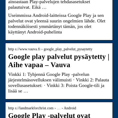
ainoastaan Play-palvelujen tehdasasetukset
palautuivat. Eikä …
Useimmissa Android-laitteissa Google Play ja sen
palvelut ovat yleensä suurin ongelmien lähde. Olet
todennäköisesti ymmärtänyt tämän, jos olet
käyttänyt Android-puhelinta
http s://www.vauva.fi › google_play_palvelut_pysaytetty
Google play palvelut pysäytetty |
Aihe vapaa – Vauva
Vinkki 1: Tyhjennä Google Play -palvelun
järjestelmäsovelluksen välimuisti · Vinkki 2: Palauta
sovellusasetukset: · Vinkki 3: Poista Google-tili ja
lisää se …
http s://landmarkforchrist.com › … › Android
Google Play -palvelut ovat