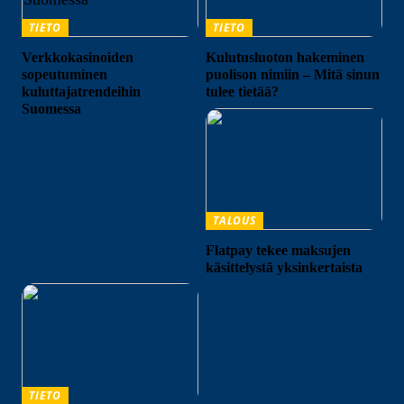
TIETO
TIETO
Verkkokasinoiden
Kulutusluoton hakeminen
sopeutuminen
puolison nimiin – Mitä sinun
kuluttajatrendeihin
tulee tietää?
Suomessa
TALOUS
Flatpay tekee maksujen
käsittelystä yksinkertaista
TIETO