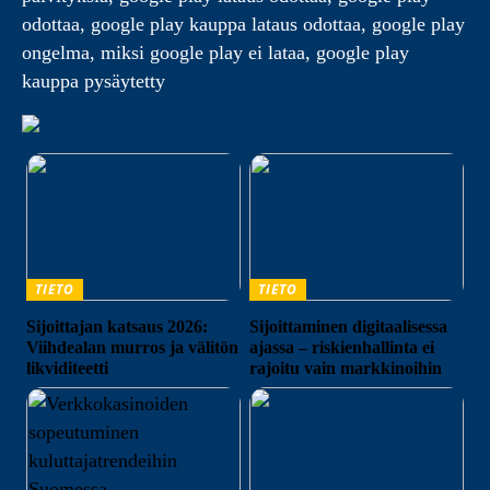
odottaa, google play kauppa lataus odottaa, google play
ongelma, miksi google play ei lataa, google play
kauppa pysäytetty
TIETO
TIETO
Sijoittajan katsaus 2026:
Sijoittaminen digitaalisessa
Viihdealan murros ja välitön
ajassa – riskienhallinta ei
likviditeetti
rajoitu vain markkinoihin