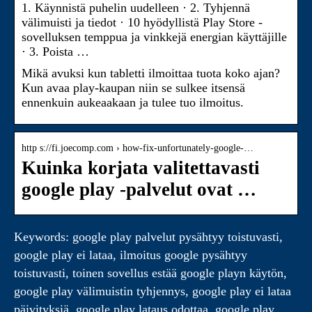
1. Käynnistä puhelin uudelleen · 2. Tyhjennä
välimuisti ja tiedot · 10 hyödyllistä Play Store -
sovelluksen temppua ja vinkkejä energian käyttäjille
· 3. Poista …
Mikä avuksi kun tabletti ilmoittaa tuota koko ajan?
Kun avaa play-kaupan niin se sulkee itsensä
ennenkuin aukeaakaan ja tulee tuo ilmoitus.
http s://fi.joecomp.com › how-fix-unfortunately-google-…
Kuinka korjata valitettavasti
google play -palvelut ovat …
Keywords: google play palvelut pysähtyy toistuvasti,
google play ei lataa, ilmoitus google pysähtyy
toistuvasti, toinen sovellus estää google playn käytön,
google play välimuistin tyhjennys, google play ei lataa
päivityksiä, google play lataus odottaa, google play