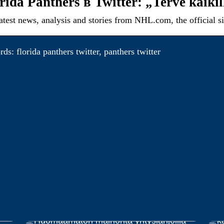
rida Panthers в Twitter: „Terve kaikil
atest news, analysis and stories from NHL.com, the official s
s: florida panthers twitter, panthers twitter
E
Huomaamaton mainonta yrityslahjoilla
k