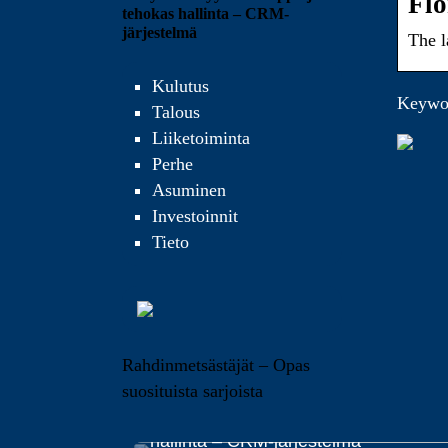
Flo
tehokas hallinta – CRM-
järjestelmä
The l
Kulutus
Keyword
Talous
Liiketoiminta
Perhe
Asuminen
Investoinnit
Tieto
Rahdinmetsästäjät – Opas
suosituista sarjoista
Yrityksen myynnin helppo ja tehokas
hallinta – CRM-järjestelmä