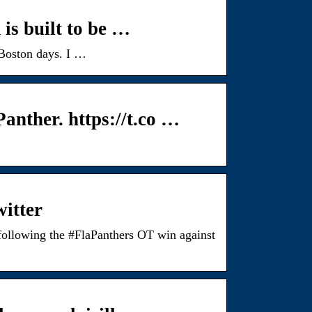
is built to be …
 Boston days. I …
anther. https://t.co …
itter
following the #FlaPanthers OT win against