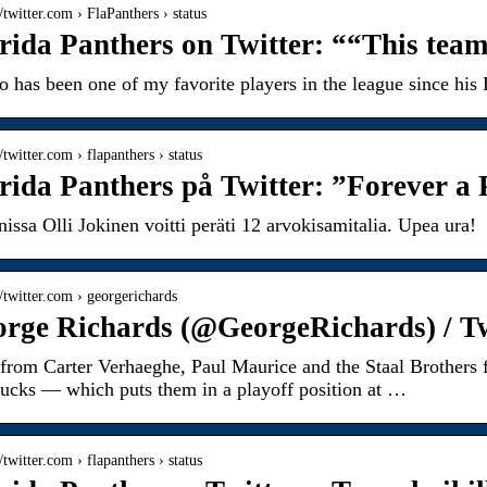
//twitter.com › FlaPanthers › status
rida Panthers on Twitter: ““This team 
 has been one of my favorite players in the league since his
//twitter.com › flapanthers › status
rida Panthers på Twitter: ”Forever a P
nissa Olli Jokinen voitti peräti 12 arvokisamitalia. Upea ura!
//twitter.com › georgerichards
rge Richards (@GeorgeRichards) / Tw
from Carter Verhaeghe, Paul Maurice and the Staal Brothers 
ucks — which puts them in a playoff position at …
//twitter.com › flapanthers › status