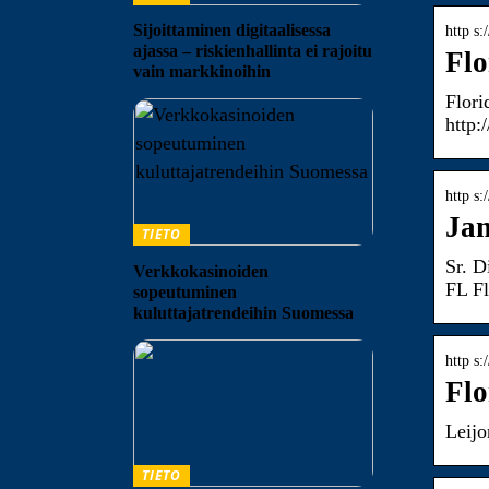
Sijoittaminen digitaalisessa
http s:
ajassa – riskienhallinta ei rajoitu
Flo
vain markkinoihin
Flori
http:
http s
Jam
TIETO
Sr. D
Verkkokasinoiden
FL Fl
sopeutuminen
kuluttajatrendeihin Suomessa
http s:
Flo
Leijo
TIETO