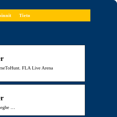
oinnit
Tieto
er
#TimeToHunt. FLA Live Arena
er
haeghe …