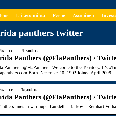
lous
Liiketoiminta
Perhe
Asuminen
Invest
rida panthers twitter
//twitter.com › FlaPanthers
rida Panthers (@FlaPanthers) / Twitt
da Panthers. @FlaPanthers. Welcome to the Territory. It’s 
dapanthers.com Born December 10, 1992 Joined April 2009.
//twitter.com › flapanthers
rida Panthers (@FlaPanthers) / Twitt
anthers lines in warmups: Lundell – Barkov – Reinhart Ver