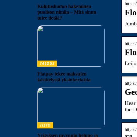
http s:
Kulutusluoton hakeminen
Flo
puolison nimiin – Mitä sinun
tulee tietää?
Jumbo
http s:
Flo
Leijo
TALOUS
Flatpay tekee maksujen
käsittelystä yksinkertaista
http s:
Geo
Hear 
the D
TIETO
http s:
Yrityksen myynnin helppo ja