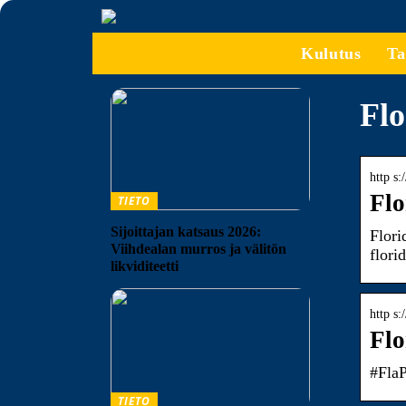
Kulutus
Ta
Flo
http s:
Flo
TIETO
Sijoittajan katsaus 2026:
Flori
Viihdealan murros ja välitön
flori
likviditeetti
http s:
Flo
#FlaP
TIETO