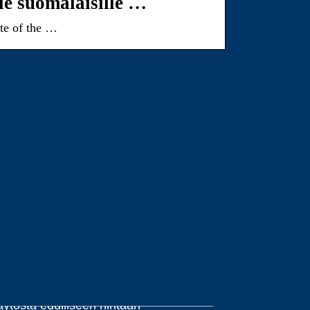
le suomalaisille …
ite of the …
dut ja haitat halpojen väriaineiden
äytöstä edulliseen hintaan