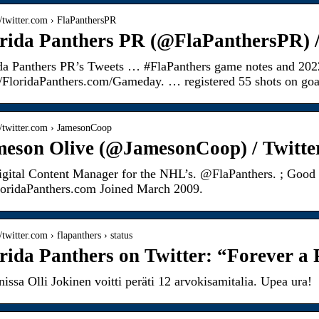
//twitter.com › FlaPanthersPR
rida Panthers PR (@FlaPanthersPR) /
da Panthers PR’s Tweets … #FlaPanthers game notes and 202
//FloridaPanthers.com/Gameday. … registered 55 shots on go
://twitter.com › JamesonCoop
eson Olive (@JamesonCoop) / Twitte
igital Content Manager for the NHL’s. @FlaPanthers. ; Good
oridaPanthers.com Joined March 2009.
//twitter.com › flapanthers › status
rida Panthers on Twitter: “Forever a P
nissa Olli Jokinen voitti peräti 12 arvokisamitalia. Upea ura!