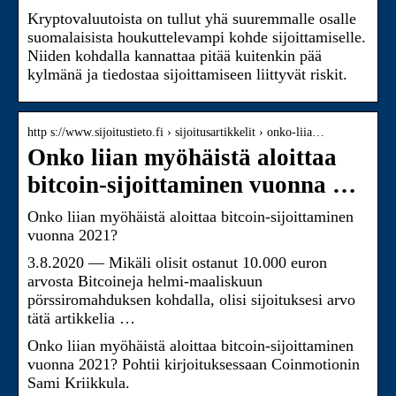
Kryptovaluutoista on tullut yhä suuremmalle osalle
suomalaisista houkuttelevampi kohde sijoittamiselle.
Niiden kohdalla kannattaa pitää kuitenkin pää
kylmänä ja tiedostaa sijoittamiseen liittyvät riskit.
http s://www.sijoitustieto.fi › sijoitusartikkelit › onko-liia…
Onko liian myöhäistä aloittaa
bitcoin-sijoittaminen vuonna …
Onko liian myöhäistä aloittaa bitcoin-sijoittaminen
vuonna 2021?
3.8.2020 — Mikäli olisit ostanut 10.000 euron
arvosta Bitcoineja helmi-maaliskuun
pörssiromahduksen kohdalla, olisi sijoituksesi arvo
tätä artikkelia …
Onko liian myöhäistä aloittaa bitcoin-sijoittaminen
vuonna 2021? Pohtii kirjoituksessaan Coinmotionin
Sami Kriikkula.