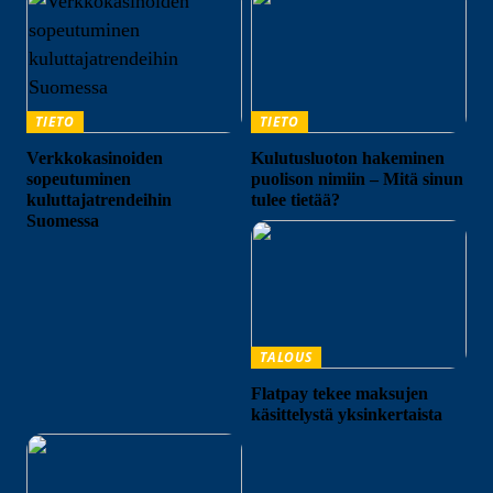
TIETO
TIETO
Verkkokasinoiden
Kulutusluoton hakeminen
sopeutuminen
puolison nimiin – Mitä sinun
kuluttajatrendeihin
tulee tietää?
Suomessa
TALOUS
Flatpay tekee maksujen
käsittelystä yksinkertaista