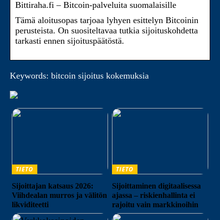
Bittiraha.fi – Bitcoin-palveluita suomalaisille
Tämä aloitusopas tarjoaa lyhyen esittelyn Bitcoinin
perusteista. On suositeltavaa tutkia sijoituskohdetta
tarkasti ennen sijoituspäätöstä.
Keywords: bitcoin sijoitus kokemuksia
TIETO
TIETO
Sijoittajan katsaus 2026:
Sijoittaminen digitaalisessa
Viihdealan murros ja välitön
ajassa – riskienhallinta ei
likviditeetti
rajoitu vain markkinoihin