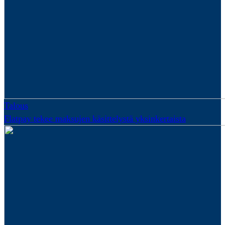
Talous
Flatpay tekee maksujen käsittelystä yksinkertaista