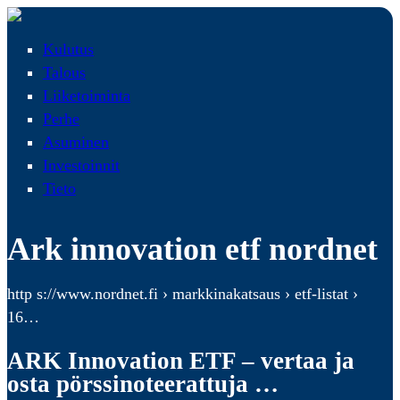
Kulutus
Talous
Liiketoiminta
Perhe
Asuminen
Investoinnit
Tieto
Ark innovation etf nordnet
http s://www.nordnet.fi › markkinakatsaus › etf-listat ›
16…
ARK Innovation ETF – vertaa ja
osta pörssinoteerattuja …