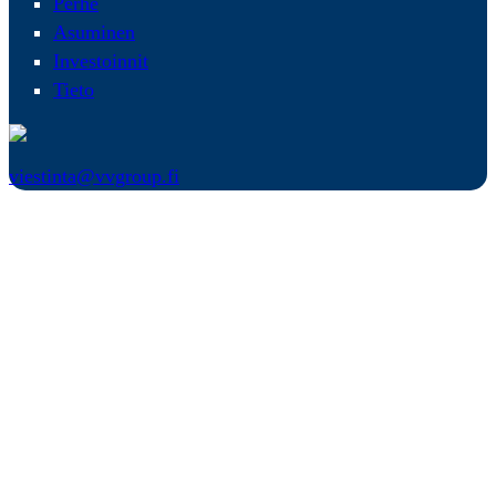
Perhe
Asuminen
Investoinnit
Tieto
viestinta@vvgroup.fi