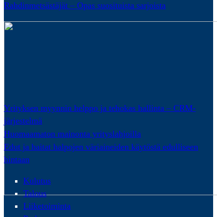
Rahdinmetsästäjät – Opas suosituista sarjoista
Yrityksen myynnin helppo ja tehokas hallinta – CRM-
järjestelmä
Huomaamaton mainonta yrityslahjoilla
Edut ja haitat halpojen väriaineiden käytöstä edulliseen
hintaan
Kulutus
Talous
Liiketoiminta