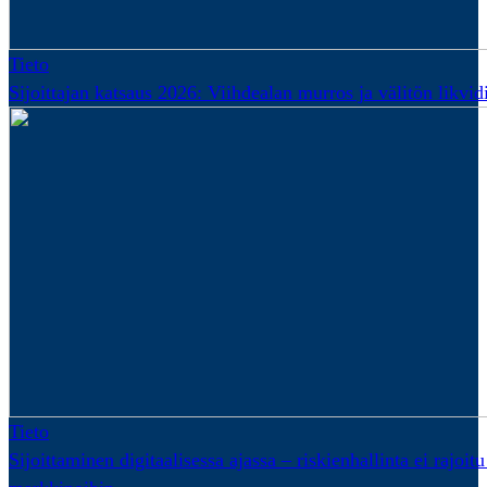
Tieto
Sijoittajan katsaus 2026: Viihdealan murros ja välitön likvidi
Tieto
Sijoittaminen digitaalisessa ajassa – riskienhallinta ei rajoitu