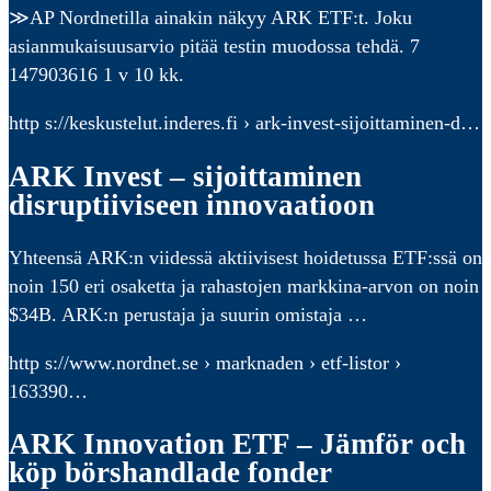
≫AP Nordnetilla ainakin näkyy ARK ETF:t. Joku
asianmukaisuusarvio pitää testin muodossa tehdä. 7
147903616 1 v 10 kk.
http s://keskustelut.inderes.fi › ark-invest-sijoittaminen-d…
ARK Invest – sijoittaminen
disruptiiviseen innovaatioon
Yhteensä ARK:n viidessä aktiivisest hoidetussa ETF:ssä on
noin 150 eri osaketta ja rahastojen markkina-arvon on noin
$34B. ARK:n perustaja ja suurin omistaja …
http s://www.nordnet.se › marknaden › etf-listor ›
163390…
ARK Innovation ETF – Jämför och
köp börshandlade fonder