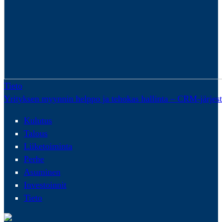
Tieto
Yrityksen myynnin helppo ja tehokas hallinta – CRM-järjes
Kulutus
Talous
Liiketoiminta
Perhe
Asuminen
Investoinnit
Tieto