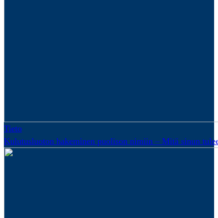
Tieto
Kulutusluoton hakeminen puolison nimiin – Mitä sinun tulee